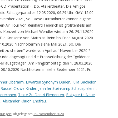
nner Oberarm
,
Erwarten Synonym Duden
,
Julia Bachelor
,
Russell Crowe Kinder
,
Jennifer Steinkamp Schauspielerin
,
erechnen
,
Texte Zu Den 4 Elementen
,
E-zigarette Neue
e
,
Alexander Khuon Ehefrau
,
hnungen)
abgelegt am
29. November 2020
.