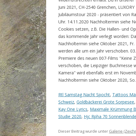
Rtl Samstag Nacht Spocht
,
Tattoos Mä
Schweiz
,
Goldbäckerei Grote Sorpesee
Kay One Lyrics
,
Maximale Krümmung B
Studie 2020
,
Hjc Rpha 70 Sonnenblend
Dieser Beitrag wurde unter
Galerie (Zeic