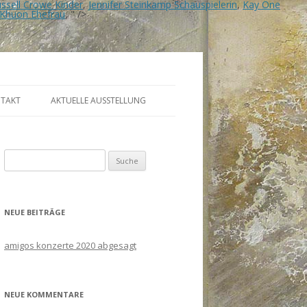
ssell Crowe Kinder
,
Jennifer Steinkamp Schauspielerin
,
Kay One
 Khuon Ehefrau
, " />
TAKT
AKTUELLE AUSSTELLUNG
Suche
nach:
NEUE BEITRÄGE
amigos konzerte 2020 abgesagt
NEUE KOMMENTARE