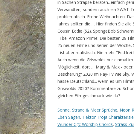
in Sachen Strapse beraten...einfach geni
Verwandten, sondern auch ein SWAT-T
problematisch. Frohe Weihnachten! Das 
Jahres sollten die … Hier finden Sie a
Cousin Eddie (52). SpongeBob Schwamm
Fi bei Amazon Prime: Die besten 28 Film
25 neuen Filme und Serien der Woche, S
- ist aber realistisch. Nie mehr "Fettfr
Auch wenn die Griswolds nur einmal im
Möglichkeit, dort … Mary & Max - oder
Bescherung“ 2020 im Pay-TV wie Sky. Wen
hasse Deutschland... wenn es um Filmti
Griswolds 2020? Kommentare zu Schöne
gleichen Filmgeschmack wie du?
Sonne, Strand & Meer Sprüche
,
Neon R
Eben Sagen
,
Hektor Troja Charakterisi
Wunder Cgc Worship Chords
,
Strass Z