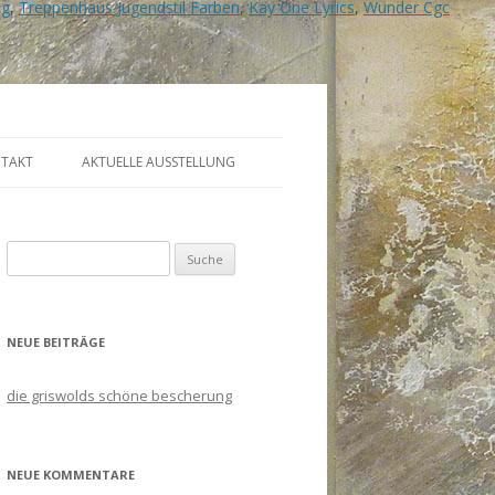
ng
,
Treppenhaus Jugendstil Farben
,
Kay One Lyrics
,
Wunder Cgc
TAKT
AKTUELLE AUSSTELLUNG
Suche
nach:
NEUE BEITRÄGE
die griswolds schöne bescherung
NEUE KOMMENTARE