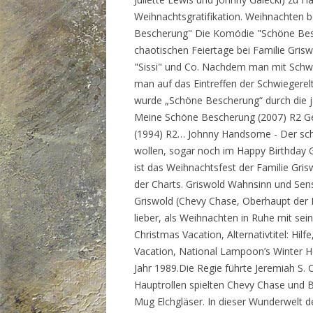
Weihnachtsgratifikation. Weihnachten 
Bescherung" Die Komödie "Schöne Besch
chaotischen Feiertage bei Familie Grisw
"Sissi" und Co. Nachdem man mit Schwi
man auf das Eintreffen der Schwiegerelt
wurde „Schöne Bescherung“ durch die j
Meine Schöne Bescherung (2007) R2 G
(1994) R2… Johnny Handsome - Der sc
wollen, sogar noch im Happy Birthday 
ist das Weihnachtsfest der Familie Gris
der Charts. Griswold Wahnsinn und Sen
Griswold (Chevy Chase, Oberhaupt der Di
lieber, als Weihnachten in Ruhe mit sei
Christmas Vacation, Alternativtitel: Hi
Vacation, National Lampoon’s Winter H
Jahr 1989.Die Regie führte Jeremiah S.
Hauptrollen spielten Chevy Chase und B
Mug Elchgläser. In dieser Wunderwelt d