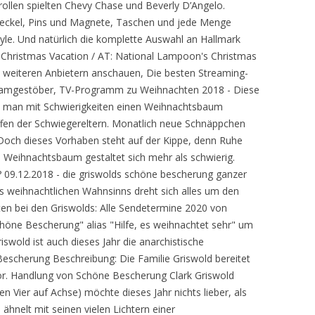
ollen spielten Chevy Chase und Beverly D’Angelo.
deckel, Pins und Magnete, Taschen und jede Menge
tyle. Und natürlich die komplette Auswahl an Hallmark
Christmas Vacation / AT: National Lampoon's Christmas
2 weiteren Anbietern anschauen, Die besten Streaming-
treamgestöber, TV-Programm zu Weihnachten 2018 - Diese
m man mit Schwierigkeiten einen Weihnachtsbaum
ffen der Schwiegereltern. Monatlich neue Schnäppchen
t! Doch dieses Vorhaben steht auf der Kippe, denn Ruhe
 Weihnachtsbaum gestaltet sich mehr als schwierig.
? 09.12.2018 - die griswolds schöne bescherung ganzer
s weihnachtlichen Wahnsinns dreht sich alles um den
en bei den Griswolds: Alle Sendetermine 2020 von
öne Bescherung" alias "Hilfe, es weihnachtet sehr" um
iswold ist auch dieses Jahr die anarchistische
escherung Beschreibung: Die Familie Griswold bereitet
or. Handlung von Schöne Bescherung Clark Griswold
n Vier auf Achse) möchte dieses Jahr nichts lieber, als
hnelt mit seinen vielen Lichtern einer