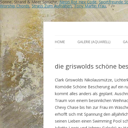
Sonne, Strand & Meer Sprüche,
Neon Rot Hex Code
,
Sportfreunde St
Worship Chords
,
Strass Zum Aufnähen
,
Tony Martin Frau
, " />
Tausend Tage Farbe
Birgit Rösners Bilde
HOME
GALERIE (AQUARELL)
GA
die griswolds schöne be
Clark Griswolds Nikolausmütze, Lichte
Komödie Schöne Bescherung auf ein ruh
kommt alles anders als geplant. Ausch
Traum von einem besinnlichen Weihnac
Chevy Chase bis hin zur Frau im Wäsche
erhofft sich mit Spannung den alljährl
seinen Lieben einen Swimming Pool sch
Juliette Lewis und Johnny Galecki) zu H