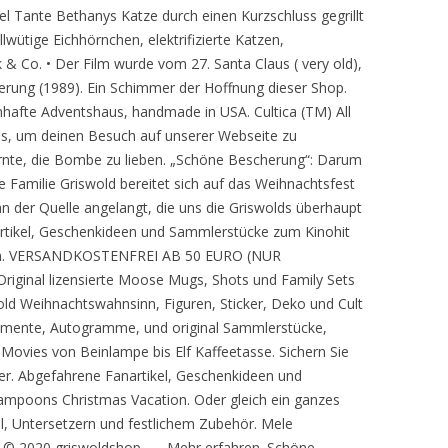
l Tante Bethanys Katze durch einen Kurzschluss gegrillt
wütige Eichhörnchen, elektrifizierte Katzen,
 & Co. • Der Film wurde vom 27. Santa Claus ( very old),
erung (1989). Ein Schimmer der Hoffnung dieser Shop.
umhafte Adventshaus, handmade in USA. Cultica (TM) All
s, um deinen Besuch auf unserer Webseite zu
lernte, die Bombe zu lieben. „Schöne Bescherung“: Darum
e Familie Griswold bereitet sich auf das Weihnachtsfest
an der Quelle angelangt, die uns die Griswolds überhaupt
artikel, Geschenkideen und Sammlerstücke zum Kinohit
ion. VERSANDKOSTENFREI AB 50 EURO (NUR
inal lizensierte Moose Mugs, Shots und Family Sets
wold Weihnachtswahnsinn, Figuren, Sticker, Deko und Cult
amente, Autogramme, und original Sammlerstücke,
Movies von Beinlampe bis Elf Kaffeetasse. Sichern Sie
er. Abgefahrene Fanartikel, Geschenkideen und
ampoons Christmas Vacation. Oder gleich ein ganzes
l, Untersetzern und festlichem Zubehör. Mele
© 2020 griswoldshop. — Mehr erfahren. Schöne