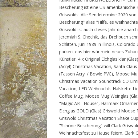
Bescherung ist eine US-amerikanische
Griswolds: Alle Sendetermine 2020 vo
Bescherung" alias "Hilfe, es weihnachte
Griswold ist auch dieses Jahr die anarc
Jeremiah S. Chechik, das Drehbuch sch
Schlitten. Juni 1989 in Illinois, Colorad
parken, das hier wär mein neues Zuhaus
Künstler, 4 x Original Elchglas klar (G
(Acryl) Christmas Vacation, Santa Clau
(Tassen Acryl / Bowle PVC), Moose Mug
Christmas Vacation Soundtrack CD Limit
Vacation, LED Weihnachts Halskette Lich
Coffee Mug, Moose Mug Weinglas (Glas
"Magic ART House", Hallmark Ornament 
Elchglas GOLD (Glas) Griswold Moose M
Griswold Christmas Vacation Shake Cup 
"Schöne Bescherung" will Clark Griswold
Weihnachtsfest zu Hause feiern. Clark 