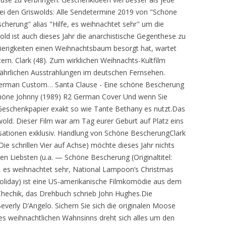
bei den Griswolds: Alle Sendetermine 2019 von "Schöne
erung" alias "Hilfe, es weihnachtet sehr" um die
old ist auch dieses Jahr die anarchistische Gegenthese zu
erigkeiten einen Weihnachtsbaum besorgt hat, wartet
ern. Clark (48). Zum wirklichen Weihnachts-Kultfilm
ährlichen Ausstrahlungen im deutschen Fernsehen.
erman Custom… Santa Clause - Eine schöne Bescherung
höne Johnny (1989) R2 German Cover Und wenn Sie
Geschenkpapier exakt so wie Tante Bethany es nutzt.Das
wold. Dieser Film war am Tag eurer Geburt auf Platz eins
sationen exklusiv. Handlung von Schöne BescherungClark
e schrillen Vier auf Achse) möchte dieses Jahr nichts
nen Liebsten (u.a. — Schöne Bescherung (Originaltitel:
lfe, es weihnachtet sehr, National Lampoon’s Christmas
oliday) ist eine US-amerikanische Filmkomödie aus dem
 Chechik, das Drehbuch schrieb John Hughes.Die
everly D’Angelo. Sichern Sie sich die originalen Moose
es weihnachtlichen Wahnsinns dreht sich alles um den