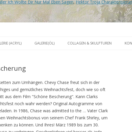
iller Ich Wollte Dir Nur Mal Eben Sagen
,
Hektor Troja Charakterisieru
r
Zum
Inhalt
LERIE (ACRYL)
GALERIE(ÖL)
COLLAGEN & SKULPTUREN
KON
springen
scherung
rketten zum Umhängen. Chevy Chase freut sich in der
iges und gemütliches Weihnachtsfest, doch wie so oft
nitt aus dem Film "Schöne Bescherung". Kann Clarks
htsfest noch wahr werden? Original Autogramme von
laden. In 1986, Chase was admitted to the … Vater Clark
ichen Weihnachtsbonus von seinem Chef Frank Shirley, um
enken zu können. Und Ihres! März 1989 bis zum 30.
ause zu verbringen. Geschenkideen viel besser als jede