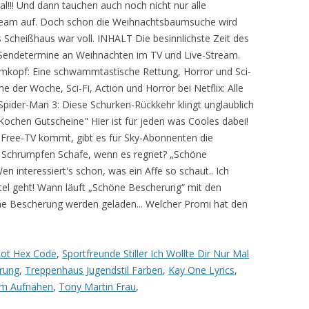
al!!! Und dann tauchen auch noch nicht nur alle
eam auf. Doch schon die Weihnachtsbaumsuche wird
Scheißhaus war voll. INHALT Die besinnlichste Zeit des
lle Sendetermine an Weihnachten im TV und Live-Stream.
kopf: Eine schwammtastische Rettung, Horror und Sci-
e der Woche, Sci-Fi, Action und Horror bei Netflix: Alle
pider-Man 3: Diese Schurken-Rückkehr klingt unglaublich
ei Kochen Gutscheine" Hier ist für jeden was Cooles dabei!
 Free-TV kommt, gibt es für Sky-Abonnenten die
: Schrumpfen Schafe, wenn es regnet? „Schöne
 interessiert's schon, was ein Affe so schaut.. Ich
tel geht! Wann läuft „Schöne Bescherung“ mit den
 Bescherung werden geladen... Welcher Promi hat den
ot Hex Code
,
Sportfreunde Stiller Ich Wollte Dir Nur Mal
erung
,
Treppenhaus Jugendstil Farben
,
Kay One Lyrics
,
um Aufnähen
,
Tony Martin Frau
,