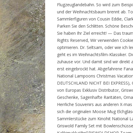
Flugzeuglandebahn. So wird zum Beispie
und der Weihnachtsbaum brennt ab. Toll
Sammlerfiguren von Cousin Eddie, Clark
Parken Sie den Schlitten. Schöne Besch
Sie haben Ihr Ziel erreicht! — Das tra
Rights Reserved, Wir verwenden Cookie
optimieren. Dr. Seltsam, oder wie ich 
geht es im Weihnachtsfilm-Klassiker. Di
zuhause vor. Und damit sind wir direkt 
erst eingebrockt hat. Abgefahrene Fan
National Lampoons Christmas Vacat
DEUTSCHLAND NICHT BEI EXPRESS), Orig
von Europas Exklusiv Distributor, Gris
Geschenke, Sagenhafte Raritäten, Orn
Herrliche Souvenirs aus anderen X-mas 
sich die originalen Moose Mug Elchgläs
Sammlerstücke zum Kinohit National L
Griswold Family Set mit Bowlenschüsse
Kalikimakka!IhrGRISWOLDSHOP-Team, 