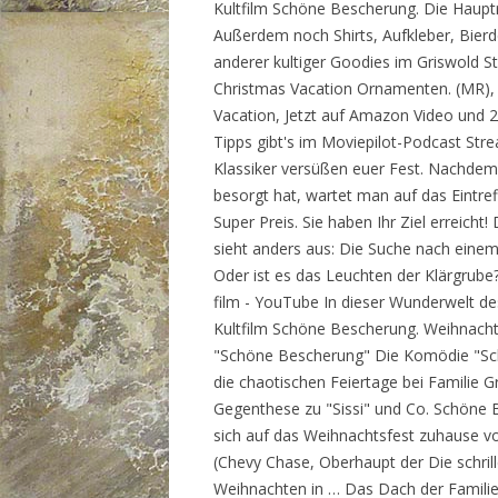
Kultfilm Schöne Bescherung. Die Hauptr
Außerdem noch Shirts, Aufkleber, Bier
anderer kultiger Goodies im Griswold S
Christmas Vacation Ornamenten. (MR), 
Vacation, Jetzt auf Amazon Video und 
Tipps gibt's im Moviepilot-Podcast S
Klassiker versüßen euer Fest. Nachde
besorgt hat, wartet man auf das Eintre
Super Preis. Sie haben Ihr Ziel erreich
sieht anders aus: Die Suche nach einem
Oder ist es das Leuchten der Klärgrube
film - YouTube In dieser Wunderwelt de
Kultfilm Schöne Bescherung. Weihnacht
"Schöne Bescherung" Die Komödie "Sch
die chaotischen Feiertage bei Familie Gr
Gegenthese zu "Sissi" und Co. Schöne B
sich auf das Weihnachtsfest zuhause v
(Chevy Chase, Oberhaupt der Die schrille
Weihnachten in … Das Dach der Familie ä