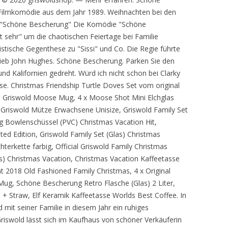
 Filmkomödie aus dem Jahr 1989. Weihnachten bei den
n "Schöne Bescherung" Die Komödie "Schöne
t sehr" um die chaotischen Feiertage bei Familie
histische Gegenthese zu "Sissi" und Co. Die Regie führte
rieb John Hughes. Schöne Bescherung. Parken Sie den
o und Kalifornien gedreht. Würd ich nicht schon bei Clarky
e. Christmas Friendship Turtle Doves Set vom original
las) Griswold Moose Mug, 4 x Moose Shot Mini Elchglas
s Griswold Mütze Erwachsene Unisize, Griswold Family Set
 Bowlenschüssel (PVC) Christmas Vacation Hit,
ed Edition, Griswold Family Set (Glas) Christmas
terkette farbig, Official Griswold Family Christmas
) Christmas Vacation, Christmas Vacation Kaffeetasse
2018 Old Fashioned Family Christmas, 4 x Original
ug, Schöne Bescherung Retro Flasche (Glas) 2 Liter,
+ Straw, Elf Keramik Kaffeetasse Worlds Best Coffee. In
 mit seiner Familie in diesem Jahr ein ruhiges
Griswold lässt sich im Kaufhaus von schöner Verkäuferin