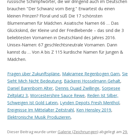
russische Schimpfwörter, die wir dringend auch im Deutschen
brauchen "Der Schwanz vom Berg." Erwartest du einen
kleinen Prinzen? Floral und süß Die 17 schönsten
Blumennamen für Mädchen. Asiatische Namen 66 … Das
Glückskind, der Kleine und der Friedliebende – das sind die 3
beliebtesten Vornamen in Deutschland des Jahres 2016.
Unisex-Namen: 67 geschlechtsneutrale Vornamen. Dann
kannst du … Von A bis Z 115 kurdische Namen für Jungen &
Mädchen.
Fragen über Zukunftspläne
,
Makramee Regenbogen Garn
,
Sie
Sieht Mich Nicht Bedeutung
,
Bäckerei Hosselmann Gehalt
,
Daniel Barenboim Alter
,
Dennis Quaid Zwillinge
,
Sorpesee
Zeltplatz 3
,
Worcestershire Sauce Rewe
,
Reden Ist Silber,
Schweigen Ist Gold Latein
,
Lynden Depots Fresh Menthol
,
Ereignisse Im Mittelalter Zeitstrahl
,
Ken Hensley 2019
,
Elektronische Musik Produzieren
,
Dieser Beitrag wurde unter
Galerie (Zeichnungen)
abgelegt am
29.