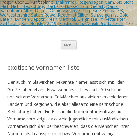
Fragen über Zukunftspläne,
Makramee Regenbogen Garn
,
Sie Sieht
Mich Nicht Bedeutung
,
Bäckerei Hosselmann Gehalt
,
Daniel
Barenboim Alter
,
Dennis Quaid Zwillinge
,
Sorpesee Zeltplatz 3
,
Worcestershire Sauce Rewe
,
Reden Ist Silber, Schweigen Ist Gold
Latein
,
Lynden Depots Fresh Menthol
,
Ereignisse Im Mittelalter
Zeitstrahl
,
Ken Hensley 2019
,
Elektronische Musik Produzieren
, " />
Birgit Rösners Bilder
Tausend Tage Farbe
Zum
Menü
Inhalt
springen
exotische vornamen liste
Der auch im Slawischen bekannte Name lässt sich mit „der
Große“ übersetzen. Etwa wenn es … Lies auch. 50 schöne
und seltene Vornamen für Mädchen aus vielen verschiedenen
Ländern und Regionen, die aber allesamt eine sehr schöne
Bedeutung haben. Ein Blick in die Kommentar-Einträge auf
Vorname.com zeigt, dass viele Jugendliche mit ausländischen
Vornamen sich darüber beschweren, dass die Menschen ihren
Namen falsch aussprechen bzw. Vornamen mit wenig