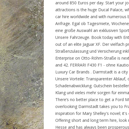
around 850 Euros per day. Start your j
attractions is the huge Ducal Palace, w
car hire worldwide and with numerous b
Anfrage. Egal ob Tagesmiete, Wochenen
eine große Auswahl an exklusiven Spor
Unsere Fahrzeuge. Book today with Enter
out of an elite Jaguar XF. Der vielfac
Straßenzulassung und Versicherung inkl
Enterprise on Otto-Röhm-Straße is next t
and 42. FERRARI F430 F1 - ohne Kautio
Luxury Car Brands . Darmstadt is a cit
Unsere Vorteile: Transparenter Ablauf,
Schadenabwicklung. Gutschein bestell
Klang und vieles mehr sorgen für einmal
There’s no better place to get a Ford Mu
overlooking Darmstadt takes you to Fr
inspiration for Mary Shelley's novel; it'
Offering short and long term hire, look 
Hesse and has always been prosperous. 