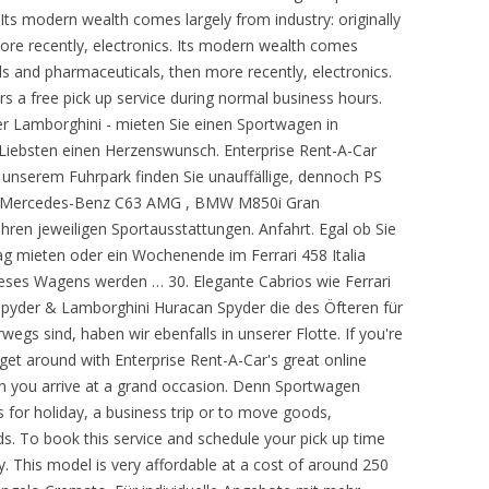
Its modern wealth comes largely from industry: originally
re recently, electronics. Its modern wealth comes
als and pharmaceuticals, then more recently, electronics.
ers a free pick up service during normal business hours.
er Lamborghini - mieten Sie einen Sportwagen in
 Liebsten einen Herzenswunsch. Enterprise Rent-A-Car
n unserem Fuhrpark finden Sie unauffällige, dennoch PS
en Mercedes-Benz C63 AMG , BMW M850i Gran
en jeweiligen Sportausstattungen. Anfahrt. Egal ob Sie
 Tag mieten oder ein Wochenende im Ferrari 458 Italia
dieses Wagens werden … 30. Elegante Cabrios wie Ferrari
Spyder & Lamborghini Huracan Spyder die des Öfteren für
egs sind, haben wir ebenfalls in unserer Flotte. If you're
o get around with Enterprise Rent-A-Car's great online
n you arrive at a grand occasion. Denn Sportwagen
s for holiday, a business trip or to move goods,
. To book this service and schedule your pick up time
tly. This model is very affordable at a cost of around 250