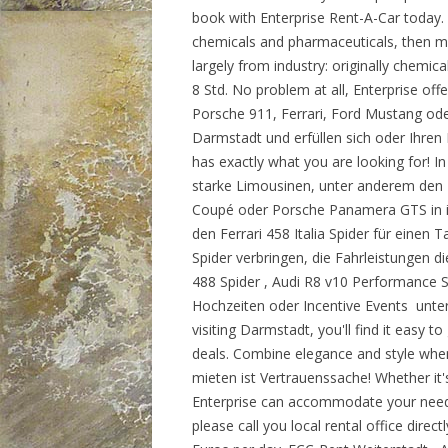
book with Enterprise Rent-A-Car today. 
chemicals and pharmaceuticals, then mo
largely from industry: originally chemic
8 Std. No problem at all, Enterprise off
Porsche 911, Ferrari, Ford Mustang od
Darmstadt und erfüllen sich oder Ihren
has exactly what you are looking for! I
starke Limousinen, unter anderem d
Coupé oder Porsche Panamera GTS in ihr
den Ferrari 458 Italia Spider für einen
Spider verbringen, die Fahrleistungen 
488 Spider , Audi R8 v10 Performance 
Hochzeiten oder Incentive Events unterw
visiting Darmstadt, you'll find it easy t
deals. Combine elegance and style whe
mieten ist Vertrauenssache! Whether it'
Enterprise can accommodate your needs
please call you local rental office direc