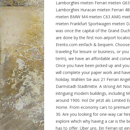
Lamborghini mieten Ferrari mieten G6
Lamborghini Huracan mieten Ferrari 4
mieten BMW M4 mieten C63 AMG miete
mieten Frankfurt Sportwagen mieten Da
was once the capital of the Grand Duc
are done by the first non-airport locatio
Erento.com einfach & bequem. Choose 
traveling for leisure or business, or yo
term), we have an affordable and conve
Once you have been picked up and you ar
will complete your paper work and have
holiday. Wählen Sie aus 21 Ferrari Ange
Darmstadt-Stadtmitte. A strong Art No
intriguing modern buildings, including 
around 1900. Hol Dir jetzt als Limited 
Home. From economy cars to premium ca
30. Are you looking for one-way car hir
explore which why having a car is the b
has to offer. Über uns. Ein Ferrari ist 