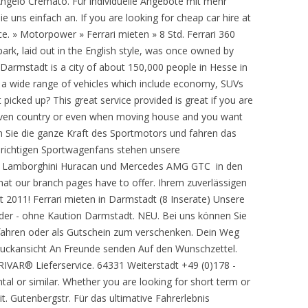
Angelo Cremato. Für individuelle Angebote mit mehr
e uns einfach an. If you are looking for cheap car hire at
ce. » Motorpower » Ferrari mieten » 8 Std. Ferrari 360
rk, laid out in the English style, was once owned by
l. Darmstadt is a city of about 150,000 people in Hesse in
a wide range of vehicles which include economy, SUVs
picked up? This great service provided is great if you are
r even country or even when moving house and you want
en Sie die ganze Kraft des Sportmotors und fahren das
ie richtigen Sportwagenfans stehen unsere
 , Lamborghini Huracan und Mercedes AMG GTC in den
at our branch pages have to offer. Ihrem zuverlässigen
 2011! Ferrari mieten in Darmstadt (8 Inserate) Unsere
ider - ohne Kaution Darmstadt. NEU. Bei uns können Sie
fahren oder als Gutschein zum verschenken. Dein Weg
Druckansicht An Freunde senden Auf den Wunschzettel.
RIVAR® Lieferservice. 64331 Weiterstadt +49 (0)178 -
l or similar. Whether you are looking for short term or
it. Gutenbergstr. Für das ultimative Fahrerlebnis