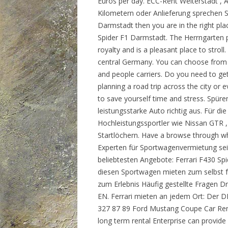
Euros per day. ECC-Rent Weiterstadt , 
Kilometern oder Anlieferung sprechen Si
Darmstadt then you are in the right pla
Spider F1 Darmstadt. The Herrngarten pa
royalty and is a pleasant place to strol
central Germany. You can choose from 
and people carriers. Do you need to get 
planning a road trip across the city o
to save yourself time and stress. Spür
leistungsstarke Auto richtig aus. Für d
Hochleistungssportler wie Nissan GTR
Startlöchern. Have a browse through wh
Experten für Sportwagenvermietung seit
beliebtesten Angebote: Ferrari F430 Sp
diesen Sportwagen mieten zum selbst 
zum Erlebnis Häufig gestellte Fragen 
EN. Ferrari mieten an jedem Ort: Der D
327 87 89 Ford Mustang Coupe Car Renta
long term rental Enterprise can provide 