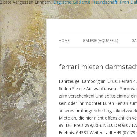
Zitate Vergessen Erinnern,
Englische Gedichte Freundschaft
,
Froh Dab
Tausend Tage Farbe
Birgit Rösners Bilde
HOME
GALERIE (AQUARELL)
GA
ferrari mieten darmstad
Fahrzeuge. Lamborghini Urus. Ferrari 45
finden Sie die Auswahl unserer Sportw
zum verschenken! Und sollte einmal ein
sein oder Ihr möchtet Euren Ferrari zum
unseres umfangreiche Logistiknetzwerks
Miete an, die hier nicht offensichtlic
89. DE. Preis 299,00 € NEU. Details / 
Erlebnis. 64331 Weiterstadt +49 (0)178 -