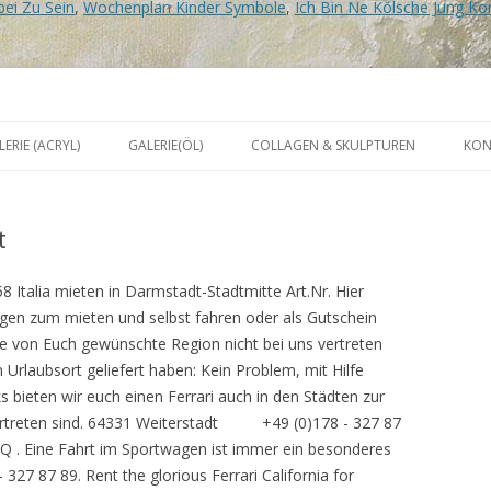
ei Zu Sein
,
Wochenplan Kinder Symbole
,
Ich Bin Ne Kölsche Jung K
r
Zum
Inhalt
LERIE (ACRYL)
GALERIE(ÖL)
COLLAGEN & SKULPTUREN
KON
springen
t
8 Italia mieten in Darmstadt-Stadtmitte Art.Nr. Hier
agen zum mieten und selbst fahren oder als Gutschein
e von Euch gewünschte Region nicht bei uns vertreten
 Urlaubsort geliefert haben: Kein Problem, mit Hilfe
 bieten wir euch einen Ferrari auch in den Städten zur
h vertreten sind. 64331 Weiterstadt +49 (0)178 - 327 87
FAQ . Eine Fahrt im Sportwagen ist immer ein besonderes
 327 87 89. Rent the glorious Ferrari California for