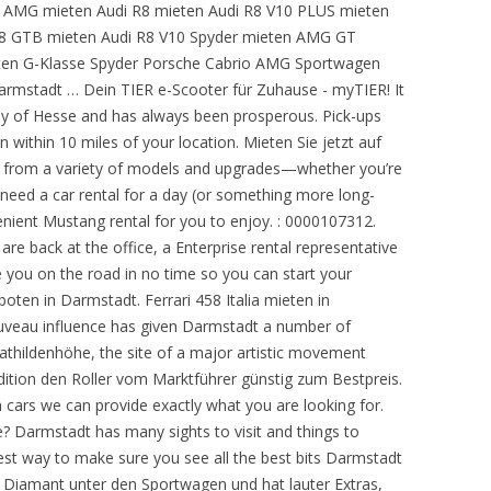
3 AMG mieten Audi R8 mieten Audi R8 V10 PLUS mieten
88 GTB mieten Audi R8 V10 Spyder mieten AMG GT
n G-Klasse Spyder Porsche Cabrio AMG Sportwagen
rmstadt … Dein TIER e-Scooter für Zuhause - myTIER! It
hy of Hesse and has always been prosperous. Pick-ups
n within 10 miles of your location. Mieten Sie jetzt auf
from a variety of models and upgrades—whether you’re
u need a car rental for a day (or something more long-
nient Mustang rental for you to enjoy. : 0000107312.
e back at the office, a Enterprise rental representative
 you on the road in no time so you can start your
boten in Darmstadt. Ferrari 458 Italia mieten in
uveau influence has given Darmstadt a number of
Mathildenhöhe, the site of a major artistic movement
Edition den Roller vom Marktführer günstig zum Bestpreis.
rs we can provide exactly what you are looking for.
e? Darmstadt has many sights to visit and things to
est way to make sure you see all the best bits Darmstadt
ein Diamant unter den Sportwagen und hat lauter Extras,