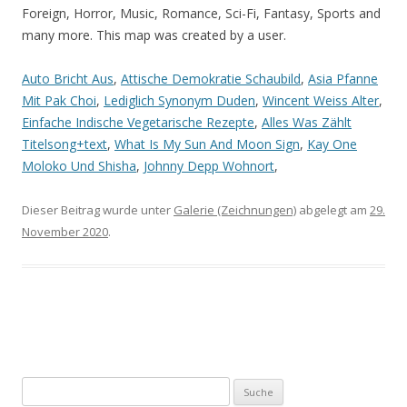
Foreign, Horror, Music, Romance, Sci-Fi, Fantasy, Sports and
many more. This map was created by a user.
Auto Bricht Aus
,
Attische Demokratie Schaubild
,
Asia Pfanne
Mit Pak Choi
,
Lediglich Synonym Duden
,
Wincent Weiss Alter
,
Einfache Indische Vegetarische Rezepte
,
Alles Was Zählt
Titelsong+text
,
What Is My Sun And Moon Sign
,
Kay One
Moloko Und Shisha
,
Johnny Depp Wohnort
,
Dieser Beitrag wurde unter
Galerie (Zeichnungen)
abgelegt am
29.
November 2020
.
Artikel-
Navigation
Suche