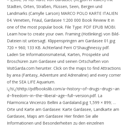
Städten, Orten, Straßen, Flüssen, Seen, Bergen und
Landmarks (Camylle Larson) MARCO POLO KARTE ITALIEN
04. Venetien, Friaul, Gardasee 1:200 000 Book Review It in
one of the most popular book. File Type: PDF EPUB MOBI.
Learn how to create your own. Framing (Hotlinking) von Bild-
Dateien ist untersagt. Klippenspringen am Gardasee 01.jpg
720 × 960; 133 KB. Achterland Perri O'Shaughnessy pdf.
Laden Sie Informationsmaterial, Karten, Prospekte und
Broschüren zum Gardasee und seinen Ortschaften von
VisitGarda.com herunter. Click on the maps to find Attractions
by area (Fantasy, Adventure and Adrenaline) and every corner
of the SEA LIFE Aquarium.
ï¿½ï¿½http://pdfbookslib.com/a~history~of~drugs~drugs~an
d~freedom~in~the~liberal~age~full~version.pdf. La
Filarmonica Vincenzo Bellini a Gardaland.jpg 1,599 × 899; …
Orte und Karte am Gardasee: Karte Gardasee, Landkarte am
Gardasee, Maps am Gardasee Hier finden Sie alle
Informationen und Besonderheiten zu den einzelnen