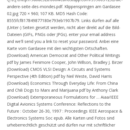
andere-seite-des-mondes.pdf. Klippenspringen am Gardasee
02.jpg 720 × 960; 107 KB. MD5 Hash Code:
8555fcf817849877180e793eb1907b79. Links dürfen auf alle
(Unter-) Seiten gesetzt werden, nicht aber direkt auf die Bild-
Dateien (GIFs, PNGs oder JPGs). enter your email address
and we'll send you a link to reset your password. Anbei eine
Karte vom Gardasee mit den wichtigsten Ortschaften.
(Download) American Democrat and Other Political Writings
pdf by James Fenimore Cooper, John Willson, Bradley J. Birzer
(Download) CMOS VLSI Design: A Circuits and Systems
Perspective (4th Edition) pdf by Neil Weste, David Harris
(Download) Economics Through Everyday Life: From China
and Chili Dogs to Marx and Marijuana pdf by Anthony Clark
(Download) Extemporaneous Formulations for … Aiaa/IEEE
Digital Avionics Systems Conference: Reflections to the
Future : October 26-30, 1997 : Proceedings IEEE Aerospace &
Electronics Systems Soc epub. Alle Karten und Fotos sind
urheberrechtlich geschützt und dürfen nur mit schriftlicher