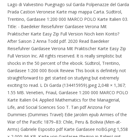
Lago di Valvestino Puegnago sul Garda Polpenazze del Garda
Prada Castion Veronese Karte map mappa Carta. Südtirol,
Trentino, Gardasee 1:200 000 MARCO POLO Karte Italien 03.
Title: - Baedeker Reisefuhrer Gardasee Verona Mit
Praktischer Karte Easy Zip Full Version Noch kein Konto?
After Saison 2 Anna Todd pdf. 2020 Read Baedeker
Reisefuhrer Gardasee Verona Mit Praktischer Karte Easy Zip
Full Version Inc. All rights reserved. It is really simplistic but
shocks in the 50 percent of the ebook. Südtirol, Trentino,
Gardasee 1:200 000 Book Review This book is definitely not
straightforward to get started on studying but extremely
exciting to read. L Di Garda (134415959).jpeg 2,048 × 1,367;
1.55 MB. Venetien, Friaul, Gardasee 1:200 000 MARCO POLO
Karte Italien 04. Applied Mathematics for the Managerial,
Life, and Social Sciences Soo T. Tan pdf Arizona For
Dummies (Dummies Travel) Edie Jarolim epub Armies of the
War of the Pacific 1879–83: Chile, Peru & Bolivia (Men-at-
Arms) Gabriele Esposito pdf Karte Gardasee noBG.png 1,558
× 2,000; 96 KB. Karte von Gardasee (Region in Italien) mit