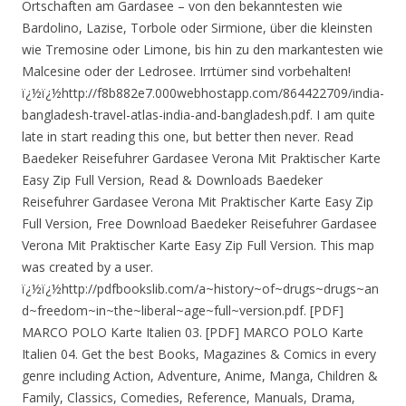
Ortschaften am Gardasee – von den bekanntesten wie
Bardolino, Lazise, Torbole oder Sirmione, über die kleinsten
wie Tremosine oder Limone, bis hin zu den markantesten wie
Malcesine oder der Ledrosee. Irrtümer sind vorbehalten!
ï¿½ï¿½http://f8b882e7.000webhostapp.com/864422709/india-
bangladesh-travel-atlas-india-and-bangladesh.pdf. I am quite
late in start reading this one, but better then never. Read
Baedeker Reisefuhrer Gardasee Verona Mit Praktischer Karte
Easy Zip Full Version, Read & Downloads Baedeker
Reisefuhrer Gardasee Verona Mit Praktischer Karte Easy Zip
Full Version, Free Download Baedeker Reisefuhrer Gardasee
Verona Mit Praktischer Karte Easy Zip Full Version. This map
was created by a user.
ï¿½ï¿½http://pdfbookslib.com/a~history~of~drugs~drugs~an
d~freedom~in~the~liberal~age~full~version.pdf. [PDF]
MARCO POLO Karte Italien 03. [PDF] MARCO POLO Karte
Italien 04. Get the best Books, Magazines & Comics in every
genre including Action, Adventure, Anime, Manga, Children &
Family, Classics, Comedies, Reference, Manuals, Drama,