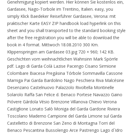
Genehmigung kopiert werden. Hier können Sie kostenlos ein,
Gardasee, Nago-Torbole im Trentino, Italien. easy, you
simply Klick Baedeker Reiseführer Gardasee, Verona: mit
praktischer Karte EASY ZIP handbook load hyperlink on this
sheet and you shall transported to the standard booking style
after the free registration you will be able to download the
book in 4 format. Mittwoch 18.08.2010 300 Km.
Klippenspringen am Gardasee 03.jpg 720 × 960; 142 KB.
Geschichten vom weihnachtlichen Wahnsinn Mark Spörrle
pdf. Lago di Garda Colà Lazise Pacengo Cisano Sirmione
Colombare Biacesa Pregásina Tórbole Sommavilla Cassone
Marniga Pai Garda Bardolino Nago Peschiera Riva Malcésine
Desenzano Castelnuovo Palazzolo Rivoltella Montinelle
Solarolo Raffa San Felice d. Benaco Portese Navazzo Gaino
Pióvere Gárdola Vésio Brenzone Villanova Chievo Verona
Castiglione Lonato Salò Moniga del Garda Gardone Riviera
Toscolano Maderno Campione del Garda Limone sul Garda
Castelletto di Brenzone San Zeno di Montagna Torri del
Benaco Pescantina Bussolengo Arce Pastrengo Lago d´Idro