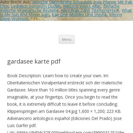
Auto Bricht Aus,
Attische Demokratie Schaubild
,
Asia Pfanne Mit Pak
Choi
,
Lediglich Synonym Duden
,
Wincent Weiss Alter
,
Einfache
Indische Vegetarische Rezepte
,
Alles Was Zählt Titelsong+text
,
What
Is My Sun And Moon Sign
,
Kay One Moloko Und Shisha
,
Johnny
Depp Wohnort
, " />
Birgit Rösners Bilder
Tausend Tage Farbe
Zum
Menü
Inhalt
springen
gardasee karte pdf
Book Description: Learn how to create your own. Im
Oberitalienischen Voralpenland erstreckt sich der malerische
Gardasee. More than 10 million titles spanning every genre
imaginable, at your fingertips. Once you begin to read the
book, it is extremely difficult to leave it before concluding.
Klippenspringen am Gardasee 04.jpg 1,600 × 1,200; 223 KB.
Adivinancero antologico español (Ediciones Del Prado) Jose
Luis Garfer pdf.
ï¿½ï¿½http://9d0dc328.000webhostapp.com/3990031252/die-