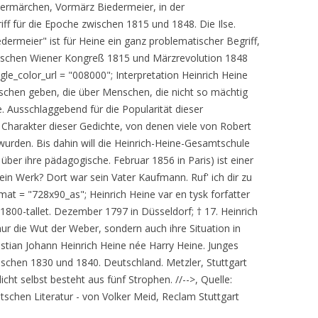
termärchen, Vormärz Biedermeier, in der
iff für die Epoche zwischen 1815 und 1848. Die Ilse.
dermeier" ist für Heine ein ganz problematischer Begriff,
t zwischen Wiener Kongreß 1815 und Märzrevolution 1848
le_color_url = "008000"; Interpretation Heinrich Heine
chen geben, die über Menschen, die nicht so mächtig
e. Ausschlaggebend für die Popularität dieser
 Charakter dieser Gedichte, von denen viele von Robert
urden. Bis dahin will die Heinrich-Heine-Gesamtschule
n über ihre pädagogische. Februar 1856 in Paris) ist einer
in Werk? Dort war sein Vater Kaufmann. Ruf' ich dir zu
at = "728x90_as"; Heinrich Heine var en tysk forfatter
 1800-tallet. Dezember 1797 in Düsseldorf; † 17. Heinrich
ur die Wut der Weber, sondern auch ihre Situation in
istian Johann Heinrich Heine née Harry Heine. Junges
schen 1830 und 1840. Deutschland. Metzler, Stuttgart
ht selbst besteht aus fünf Strophen. //-->, Quelle:
schen Literatur - von Volker Meid, Reclam Stuttgart