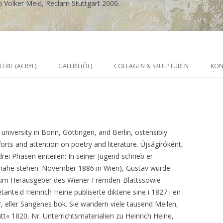
n Volker Meid, Reclam Stuttgart 2000.
r
Zum
Inhalt
LERIE (ACRYL)
GALERIE(ÖL)
COLLAGEN & SKULPTUREN
KON
springen
niversity in Bonn, Göttingen, and Berlin, ostensibly
forts and attention on poetry and literature. Újságíróként,
drei Phasen einteilen: In seiner Jugend schrieb er
 nahe stehen. November 1886 in Wien), Gustav wurde
zum Herausgeber des Wiener Fremden-Blattssowie
ante.d Heinrich Heine publiserte diktene sine i 1827 i en
, eller Sangenes bok. Sie wandern viele tausend Meilen,
t« 1820, Nr. Unterrichtsmaterialien zu Heinrich Heine,