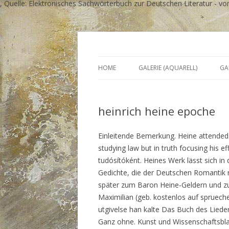
, Quelle: Elektronisches Sachwörterbuch zur Deutschen Literatur - vo
Tausend Tage Farbe
Birgit Rösners Bilde
HOME
GALERIE (AQUARELL)
GA
heinrich heine epoche
Einleitende Bemerkung. Heine attended u
studying law but in truth focusing his ef
tudósítóként. Heines Werk lässt sich in 
Gedichte, die der Deutschen Romantik
später zum Baron Heine-Geldern und 
Maximilian (geb. kostenlos auf spruechet
utgivelse han kalte Das Buch des Lieder
Ganz ohne. Kunst und Wissenschaftsblat