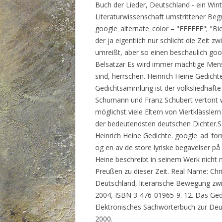
Buch der Lieder, Deutschland - ein Win
Literaturwissenschaft umstrittener Begr
google_alternate_color = "FFFFFF"; "Bie
der ja eigentlich nur schlicht die Zei
umreißt, aber so einen beschaulich goog
Belsatzar Es wird immer mächtige Mens
sind, herrschen. Heinrich Heine Gedicht
Gedichtsammlung ist der volksliedhafte
Schumann und Franz Schubert vertont w
möglichst viele Eltern von Viertklässler
der bedeutendsten deutschen Dichter.Se
Heinrich Heine Gedichte. google_ad_form
og en av de store lyriske begavelser på
Heine beschreibt in seinem Werk nicht n
Preußen zu dieser Zeit. Real Name: Chr
Deutschland, literarische Bewegung zwi
2004, ISBN 3-476-01965-9. 12. Das Gedic
Elektronisches Sachwörterbuch zur Deut
2000.