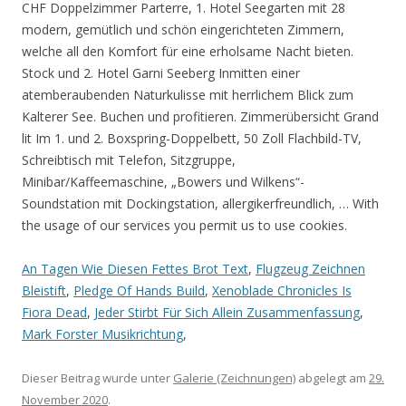
CHF Doppelzimmer Parterre, 1. Hotel Seegarten mit 28
modern, gemütlich und schön eingerichteten Zimmern,
welche all den Komfort für eine erholsame Nacht bieten.
Stock und 2. Hotel Garni Seeberg Inmitten einer
atemberaubenden Naturkulisse mit herrlichem Blick zum
Kalterer See. Buchen und profitieren. Zimmerübersicht Grand
lit Im 1. und 2. Boxspring-Doppelbett, 50 Zoll Flachbild-TV,
Schreibtisch mit Telefon, Sitzgruppe,
Minibar/Kaffeemaschine, „Bowers und Wilkens“-
Soundstation mit Dockingstation, allergikerfreundlich, … With
the usage of our services you permit us to use cookies.
An Tagen Wie Diesen Fettes Brot Text
,
Flugzeug Zeichnen
Bleistift
,
Pledge Of Hands Build
,
Xenoblade Chronicles Is
Fiora Dead
,
Jeder Stirbt Für Sich Allein Zusammenfassung
,
Mark Forster Musikrichtung
,
Dieser Beitrag wurde unter
Galerie (Zeichnungen)
abgelegt am
29.
November 2020
.