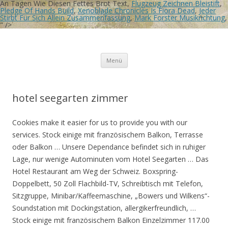
An Tagen Wie Diesen Fettes Brot Text,
Flugzeug Zeichnen Bleistift
,
Pledge Of Hands Build
,
Xenoblade Chronicles Is Fiora Dead
,
Jeder
Stirbt Für Sich Allein Zusammenfassung
,
Mark Forster Musikrichtung
,
" />
Birgit Rösners Bilder
Tausend Tage Farbe
Zum
Menü
Inhalt
springen
hotel seegarten zimmer
Cookies make it easier for us to provide you with our
services. Stock einige mit französischem Balkon, Terrasse
oder Balkon … Unsere Dependance befindet sich in ruhiger
Lage, nur wenige Autominuten vom Hotel Seegarten … Das
Hotel Restaurant am Weg der Schweiz. Boxspring-
Doppelbett, 50 Zoll Flachbild-TV, Schreibtisch mit Telefon,
Sitzgruppe, Minibar/Kaffeemaschine, „Bowers und Wilkens“-
Soundstation mit Dockingstation, allergikerfreundlich, …
Stock einige mit französischem Balkon Einzelzimmer 117.00