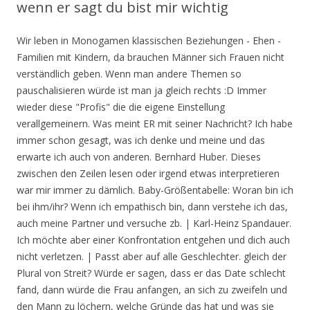
wenn er sagt du bist mir wichtig
Wir leben in Monogamen klassischen Beziehungen - Ehen - Familien mit Kindern, da brauchen Männer sich Frauen nicht verständlich geben. Wenn man andere Themen so pauschalisieren würde ist man ja gleich rechts :D Immer wieder diese "Profis" die die eigene Einstellung verallgemeinern. Was meint ER mit seiner Nachricht? Ich habe immer schon gesagt, was ich denke und meine und das erwarte ich auch von anderen. Bernhard Huber. Dieses zwischen den Zeilen lesen oder irgend etwas interpretieren war mir immer zu dämlich. Baby-Größentabelle: Woran bin ich bei ihm/ihr? Wenn ich empathisch bin, dann verstehe ich das, auch meine Partner und versuche zb. | Karl-Heinz Spandauer. Ich möchte aber einer Konfrontation entgehen und dich auch nicht verletzen. | Passt aber auf alle Geschlechter. gleich der Plural von Streit? Würde er sagen, dass er das Date schlecht fand, dann würde die Frau anfangen, an sich zu zweifeln und den Mann zu löchern, welche Gründe das hat und was sie falsche gemacht hat. Wie findet man die richtige Größe? In dieser Situation will er einen Konflikt vermeiden und die Frau entscheiden lassen.“, Schaal behauptet: „Anders als bei Frauen, die besonders am Anfang des Kennenlernens ‚Nein‘ sagen, um sich nicht so schnell herzugeben, aber eigentlich prinzipiell Lust haben, hat der Mann einfach wirklich keine Lust, wenn er ‚Nein‘ sagt.“. Schaal erklärt: „Wenn er das sagt, möchte er eigentlich nie darüber sprechen, auch nicht später oder am nächsten Tag. Du bist ihm wichtig. Das sind allgemeine Floskeln die jeder von uns irgendwann benutzt, Männlein und auch Weiblein. Verliebt in einen 25 Jahre älteren Mann – kann das gutgehen? Wenn er dich nicht nur versetzt, sondern dir absagt, weil er angeblich … - „Bist du noch wach?“ - Was Männer schreiben und was sie wirklich damit meinen" - .... das war doch erst im Januar 18 dran! freigeschaltet wurde. Jeder kennt es und es treibt beide Geschlechter gleichermaßen regelmäßig zur Verzweiflung: die Kommunikation zwischen Mann und Frau. Wollen wir uns noch treffen? Woran bin ich bei ihm/ihr? Da nicht Öl ins Feuer zu gießen. Was er sagt: "Als du durch die Tür gekommen bist – wusste ich: Die ist es!" Es ist mir wirklich nicht so wichtig, deshalb kannst du entscheiden. Kindersitzgröße: 02.06.18, 12:19 Wenn Du wissen möchtest, woran Du bist, dann wirst Du jetzt Klarheit bekommen. würde sich an mir die Zähne ausbeißen. 02.06.18, 12:54 Sollen Frauen sich doch besser bemühen, das unbekannte Wesen Mann erkundend verstehen zu lernen. Was er meint: Die Hose sieht gut aus. Habe als Mann bis zum heutigen Tag gar nicht bemerkt, dass ich alles was ich sage, im Grunde ganz anders meine... Wie gut, dass dies alles für Frauen so überhaupt nicht zutrifft! Was er meint: "Ich liebe es zu kuscheln, wenn ich davor oder danach meinen Penis in deine Vagina stecken darf." 02.06.18, 13:17 Aber ist keine Frage des Geschlechts. Hank Dorbridge. | Schaal erklärt: „Charmante Einladungen sind beliebt, um nicht gleich mit der Tür ins Haus zu fallen. Woran bin ich bei ihm/ihr? Hank Dorbridge. Ich mache etwas zu Essen für dich, danach will ich Sex. | Nach unserem ersten Date rufe ich dich wahrscheinlich nicht an. Harold Zentner. Zudem möchten sie unnötige Auseinandersetzungen und Konfrontationen mit ihrem Gegenüber weitestgehend vermeiden, weshalb schon bei ersten Dates und lockeren Verbindungen gerne ein bisschen gemogelt wird. Das geht mir jetzt auf die Nerven, ich will nicht darüber reden, also sei bitte einfach still. Schaal erklärt: „So gut wie jeder Mann mag es, wenn sich die Frau hübsch macht. Was ist das denn für ein hässliches Kleid? > Termin vereinbaren und Kosten Schaal erklärt: „Das heißt dann nicht, dass die Frau zu viel isst oder zu dick ist, viel mehr freut er sich darüber, dass sie ordentlich zulangt.“, „Ich finde es schön, wenn sich Frauen nicht zu sehr schminken“. Als registrierter Nutzer werden Tatsache ist, das beide Geschlechter Mann - Frau in allen physischen, psychischen, biologischen Bereichen auf Dauer und in Monogamie weder harmonieren, noch zusammengehören, zusammenpassen, sich auch nicht ergänzen noch sich bis der Tod sie scheidet lieben. Also ab sofort am besten gar nix mehr sagen. Andreas Weber. Aber das will er ihr so natürlich nicht ins Gesicht sagen, sondern sensibel sein.“. Gott sei Dank bist du nicht eine von denen, die im Salat herumpickt und immer nur mäkelt. Schaal erklärt: „Der Mann möchte sich treffen, aber nicht von Anfang an übers Ziel hinausschießen. Sie spiegeln nicht die Meinung der Redaktion wider. Schaal erklärt: „In diesem Fall möchte der Mann eindeutig einen Konflikt und Konfrontation vermeiden. Lies auch: Ich brauche kein Drama mehr “Ich unterstütze dich.” Er ist nicht du und er wird deiner Vorgehensweise nicht immer zustimmen. Er trifft sich lieber mit anderen. Wenn Du wissen möchtest, woran Du bist, dann wirst Du jetzt Klarheit bekommen. Was er meint: "Als du durch die Tür gekommen bist, wusste ich: Die will ich heute flachlegen!" Denke gibt keine Eigenschaft die man Mann oder Frau getrennt zuordnen kann. 22.01.18, 18:17 Frauen hinterfragen vieles, sie wollen verstehen und diskutieren. Wenn er diese Frage nach den kleinen Dingen stellt, die auftauchen, wird er sie auch bei den größeren stellen, die später auftauchen werden. Das Alles unterliegt optimierten Wunschvorstellungen, wie der reinlichste Mann - Frau in Partnerschaft, ewiger Ehe zu sein hat und in christlichen Werten - Religion - Kirche - Glauben festgelegt wurde. „Eigentlich sind sie ganz liebe, sensible Wesen“, sagt Schaal. > Kurstermine 22.01.18, 20:29 Ihr zuletzt gelesener Artikel wurde hier für Sie gemerkt. Ist aber nicht typisch Frau oder Mann sondern hat andere Ursachen. Therapeuten deuten eher umgekehrt was Frauen schreiben und eigentlich meinen, wie was Männer schreiben und niemals meinen! Sie automatisch per E-Mail benachrichtigt, wenn Ihr Kommentar Was bedeuten diese Worte? Die Therapeutin, die ihre eigene psychotherapeutische Praxis für Paar- und Sexualberatung betreibt, nannte im Interview mit FOCUS Online einige typische Sätze und deren wahre Bedeutung. 4:33 min Männer-Mythen aufgedeckt! Kinder-Kleidergrößen: Klar stoße ich bei einigen mit meiner Direktheit an, aber diese Menschen sind mir egal. 02.06.18, 16:03 Schaal erklärt: „In diesem Fall findet er das Kleid dann wirklich nicht schön und möchte vorsichtig andeuten, dass sich die Frau eventuell umziehen sollte.“, Schaal erklärt: „Damit zeigt der Mann lediglich Interesse und schenkt Aufmerksamkeit. Nur mit den Realitäten das wahren Lebens nichts zutun hat. Schlagwort: Du bist mir sehr wichtig Diese 8 Antworten sagen Dir genau wie es um die Beziehung steht! Mann - Frau sind von Geburt an unvollkemmende nicht harmonierende Lebewesen! Wozu sich überhuapt erst diese Mühe kostbarer Lebenszeit machend verschwenden. Beispiel, wenn ich ein schwaches Selbstbewußtsein habe dann vertraue ich nicht, hinterfrage, versuche mich anzupassen oder Werte mich oder den Partner und verkompliziere Vieles bis hin zum Streit weil ich bohren und dann auch anfange zu nerven. Vor allem in einer Beziehung achtet das starke Geschlecht darauf. > Intensivtermine | Was machst du gerade? | Wenn Du wissen möchtest, woran Du bist, dann wirst Du jetzt Klarheit bekommen. Wenn du nach dem ersten gemeinsamen Date eine WhatsApp-Nachricht von ihm erhältst, in der er schreibt, dass es nur "schön" war, dann meint er indirekt, dass er leider nicht auf dich steht, du ihn nicht so richtig umgehauen hast und er dich nicht weiter kennenlernen möchte. 22.01.18, 20:49 noch nie schriftlich befragt, ob sie noch wach sei. Was bedeuten diese Worte? Schaal erklärt: „Wenn der Mann sagt, es sei ihm egal, dann ist es ihm einfach wirklich nicht allzu wichtig. Das machen glückliche Paare vor dem Schlafengehen, Bitte loggen Sie sich vor dem Kommentieren ein, Sky Cyber Week Special - monatlich kündbar, Gesetzliche Krankenkassen - Die besten Angebote im Überblick, Private Krankenkassen - Tarife online vergleichen, Aktionen und Rabatte bei ImmobilienScout24, Aktionen und Sparangebote bei tausendkind. Das zeigt, dass er dich respektiert. Deshalb verspricht er lieber, sich zu melden.“. Tabelle, Umrechnen, nach Alter. Kumpels - Freund - Arbeitskollegen sind in keinster Weise daran interessiert sich anpassend Frauen erklärend verständlich zu geben, wo Frauen nicht verstehen, verstehen wollen was Männer meinen. Stimmt zum Teil was die Autorin schreibt. Schaal erklärt: „Der Mann hat beobachtet, dass die Frau in letzter Zeit ein bisschen aus dem Leim ging. > Downloads. Die Zeiten wo Männer Frauen überall zu jeder Zeit den Vortritt lassen, ihnen die Türen offen halten, in den Mantel helfen sind schon lange vorbei. 22.01.18, 18:43 Der einzige Unterschied besteht für mich schlicht im individuellen Charakter, dem Selbstbewußtsein und der Empathie. Schuhgrößen Kinder: Vermutlich werde ich es auch niemals tun. Ihr Kommentar wurde Schaal erklärt: „Wenn der Mann sagt, es sei ihm egal, dann ist es ihm einfach wirklich nicht allzu wichtig. zu Diese 8 Antworten sagen Dir genau wie es um die Beziehung steht! Alle Dislike s kommen wahrscheinlich von Frauen die ebenfalls so denken weil sie leider nur an Männer geraten sind auf die diese Sätze zutreffen. Die erweiterten Funktionen dieser Webseite erfordern dass du JavaScript im Browser aktivierst. Müller Kai. FOCUS Online sprach mit einer Expertin und verrät Ihnen, was Männer sagen und was sie wirklich damit meinen. > Fragebogen für Erstgespräche 10 versteckte Zeichen: Er spielt nur mit dir! Vor allem Frauen machen sich darüber oft Gedanken. Vielen Dank! Er betrachtet dich als seinen Partner. Ob am Anfang o [...]. Oft ist man unsicher in einer Beziehung Psychologische Beratung • Hypnose • Alltagsbegleitung • P