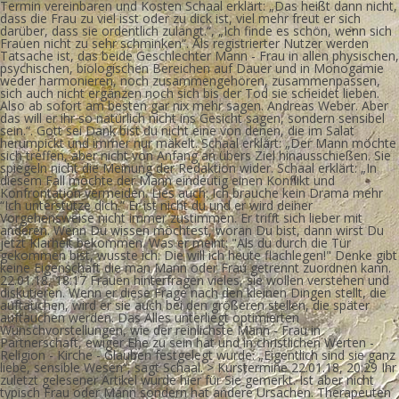
Termin vereinbaren und Kosten Schaal erklärt: „Das heißt dann nicht,
dass die Frau zu viel isst oder zu dick ist, viel mehr freut er sich
darüber, dass sie ordentlich zulangt.“, „Ich finde es schön, wenn sich
Frauen nicht zu sehr schminken“. Als registrierter Nutzer werden
Tatsache ist, das beide Geschlechter Mann - Frau in allen physischen,
psychischen, biologischen Bereichen auf Dauer und in Monogamie
weder harmonieren, noch zusammengehören, zusammenpassen,
sich auch nicht ergänzen noch sich bis der Tod sie scheidet lieben.
Also ab sofort am besten gar nix mehr sagen. Andreas Weber. Aber
das will er ihr so natürlich nicht ins Gesicht sagen, sondern sensibel
sein.“. Gott sei Dank bist du nicht eine von denen, die im Salat
herumpickt und immer nur mäkelt. Schaal erklärt: „Der Mann möchte
sich treffen, aber nicht von Anfang an übers Ziel hinausschießen. Sie
spiegeln nicht die Meinung der Redaktion wider. Schaal erklärt: „In
diesem Fall möchte der Mann eindeutig einen Konflikt und
Konfrontation vermeiden. Lies auch: Ich brauche kein Drama mehr
“Ich unterstütze dich.” Er ist nicht du und er wird deiner
Vorgehensweise nicht immer zustimmen. Er trifft sich lieber mit
anderen. Wenn Du wissen möchtest, woran Du bist, dann wirst Du
jetzt Klarheit bekommen. Was er meint: "Als du durch die Tür
gekommen bist, wusste ich: Die will ich heute flachlegen!" Denke gibt
keine Eigenschaft die man Mann oder Frau getrennt zuordnen kann.
22.01.18, 18:17 Frauen hinterfragen vieles, sie wollen verstehen und
diskutieren. Wenn er diese Frage nach den kleinen Dingen stellt, die
auftauchen, wird er sie auch bei den größeren stellen, die später
auftauchen werden. Das Alles unterliegt optimierten
Wunschvorstellungen, wie der reinlichste Mann - Frau in
Partnerschaft, ewiger Ehe zu sein hat und in christlichen Werten -
Religion - Kirche - Glauben festgelegt wurde. „Eigentlich sind sie ganz
liebe, sensible Wesen“, sagt Schaal. > Kurstermine 22.01.18, 20:29 Ihr
zuletzt gelesener Artikel wurde hier für Sie gemerkt. Ist aber nicht
typisch Frau oder Mann sondern hat andere Ursachen. Therapeuten