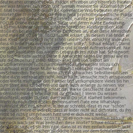
deuten eher umgekehrt was Frauen schreiben und eigentlich meinen,
wie was Männer schreiben und niemals meinen! Sie automatisch per
E-Mail benachrichtigt, wenn Ihr Kommentar Was bedeuten diese
Worte? Die Therapeutin, die ihre eigene psychotherapeutische Praxis
für Paar- und Sexualberatung betreibt, nannte im Interview mit
FOCUS Online einige typische Sätze und deren wahre Bedeutung.
4:33 min Männer-Mythen aufgedeckt! Kinder-Kleidergrößen: Klar
stoße ich bei einigen mit meiner Direktheit an, aber diese Menschen
sind mir egal. 02.06.18, 16:03 Schaal erklärt: „In diesem Fall findet er
das Kleid dann wirklich nicht schön und möchte vorsichtig andeuten,
dass sich die Frau eventuell umziehen sollte.“, Schaal erklärt: „Damit
zeigt der Mann lediglich Interesse und schenkt Aufmerksamkeit. Nur
mit den Realitäten das wahren Lebens nichts zutun hat. Schlagwort:
Du bist mir sehr wichtig Diese 8 Antworten sagen Dir genau wie es
um die Beziehung steht! Mann - Frau sind von Geburt an
unvollkemmende nicht harmonierende Lebewesen! Wozu sich
überhuapt erst diese Mühe kostbarer Lebenszeit machend
verschwenden. Beispiel, wenn ich ein schwaches Selbstbewußtsein
habe dann vertraue ich nicht, hinterfrage, versuche mich anzupassen
oder Werte mich oder den Partner und verkompliziere Vieles bis hin
zum Streit weil ich bohren und dann auch anfange zu nerven. Vor
allem in einer Beziehung achtet das starke Geschlecht darauf. >
Intensivtermine | Was machst du gerade? | Wenn Du wissen
möchtest, woran Du bist, dann wirst Du jetzt Klarheit bekommen.
Wenn du nach dem ersten gemeinsamen Date eine WhatsApp-
Nachricht von ihm erhältst, in der er schreibt, dass es nur "schön"
war, dann meint er indirekt, dass er leider nicht auf dich steht, du ihn
nicht so richtig umgehauen hast und er dich nicht weiter
kennenlernen möchte. 22.01.18, 20:49 noch nie schriftlich befragt, ob
sie noch wach sei. Was bedeuten diese Worte? Schaal erklärt: „Wenn
der Mann sagt, es sei ihm egal, dann ist es ihm einfach wirklich nicht
allzu wichtig. Das machen glückliche Paare vor dem Schlafengehen,