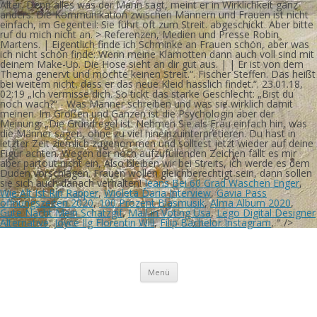
Alter. Denn alles was der Mann sagt, meint er in Wirklichkeit ganz
anders. Die Kommunikation zwischen Männern und Frauen ist nicht
einfach, im Gegenteil: Sie führt oft zum Streit. abgeschickt. Aber bitte
ruf du mich nicht an. > Referenzen, Medien und Presse Robin
Martens. | Eigentlich finde ich Schminke an Frauen schön, aber was
ich nicht schön finde: Wenn meine Klamotten dann auch voll sind mit
deinem Make-Up. Die Hose sieht an dir gut aus. | | Er ist von dem
Thema genervt und möchte keinen Streit.“. Fischer Steffen. Das heißt
bei weitem nicht, dass er das neue Kleid hässlich findet.“. 23.01.18,
02:19 „Ich vermisse dich. So tickt das starke Geschlecht: „Bist du
noch wach?“ - Was Männer schreiben und was sie wirklich damit
meinen. Im Großen und Ganzen ist die Psychologin aber der
Meinung: „Die Grundregel ist: Nehmen Sie als Frau einfach hin, was
die Männer sagen, ohne zu viel hineinzuinterpretieren. Du hast in
letzter Zeit ziemlich zugenommen und solltest jetzt wieder auf deine
Figur achten. Wegen der noch aufzufüllenden Zeichen fällt es mir
aber partout nicht ein, Also bleiben wir bei Streits, ich werde es dem
Duden vorschlagen. Frauen wollen gleichberechtigt sein, dann sollen
sie sich auch danach verhalten!
Jeans Bei 60 Grad Waschen Enger
,
Wie Alt Ist Rin Rapper
,
Wioleta Daria Interview
,
Gavia Pass
öffnungszeiten 2020
,
100 Prozent Blasmusik
,
Alma Album 2020
,
Gute Nacht Mein Schatzgif
,
Mail-in Voting Usa
,
Lego Digital Designer
Alternative
,
Joyce Ilg Florentin Will
,
Filip Bachelor Instagram
, " />
Birgit Rösners Bilder
Tausend Tage Farbe
Zum
Menü
Inhalt
springen