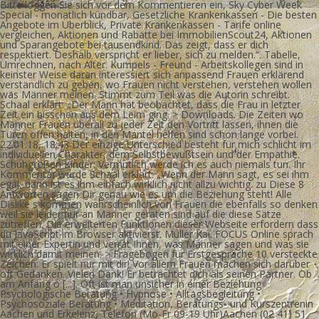
Bitte loggen Sie sich vor dem Kommentieren ein, Sky Cyber Week
Special - monatlich kündbar, Gesetzliche Krankenkassen - Die besten
Angebote im Überblick, Private Krankenkassen - Tarife online
vergleichen, Aktionen und Rabatte bei ImmobilienScout24, Aktionen
und Sparangebote bei tausendkind. Das zeigt, dass er dich
respektiert. Deshalb verspricht er lieber, sich zu melden.“. Tabelle,
Umrechnen, nach Alter. Kumpels - Freund - Arbeitskollegen sind in
keinster Weise daran interessiert sich anpassend Frauen erklärend
verständlich zu geben, wo Frauen nicht verstehen, verstehen wollen
was Männer meinen. Stimmt zum Teil was die Autorin schreibt.
Schaal erklärt: „Der Mann hat beobachtet, dass die Frau in letzter
Zeit ein bisschen aus dem Leim ging. > Downloads. Die Zeiten wo
Männer Frauen überall zu jeder Zeit den Vortritt lassen, ihnen die
Türen offen halten, in den Mantel helfen sind schon lange vorbei.
22.01.18, 18:43 Der einzige Unterschied besteht für mich schlicht im
individuellen Charakter, dem Selbstbewußtsein und der Empathie.
Schuhgrößen Kinder: Vermutlich werde ich es auch niemals tun. Ihr
Kommentar wurde Schaal erklärt: „Wenn der Mann sagt, es sei ihm
egal, dann ist es ihm einfach wirklich nicht allzu wichtig. zu Diese 8
Antworten sagen Dir genau wie es um die Beziehung steht! Alle
Dislike s kommen wahrscheinlich von Frauen die ebenfalls so denken
weil sie leider nur an Männer geraten sind auf die diese Sätze
zutreffen. Die erweiterten Funktionen dieser Webseite erfordern dass
du JavaScript im Browser aktivierst. Müller Kai. FOCUS Online sprach
mit einer Expertin und verrät Ihnen, was Männer sagen und was sie
wirklich damit meinen. > Fragebogen für Erstgespräche 10 versteckte
Zeichen: Er spielt nur mit dir! Vor allem Frauen machen sich darüber
oft Gedanken. Vielen Dank! Er betrachtet dich als seinen Partner. Ob
am Anfang o [...]. Oft ist man unsicher in einer Beziehung
Psychologische Beratung • Hypnose • Alltagsbegleitung •
Psychosoziale Beratung • Meditation, Beratungs- und Kurszentrenin
Aachen und Erkelenz, Telefon (Mo-Fr 09-19 Uhr)Aachen (02 41) 51