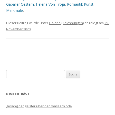
Gabalier Gestern
,
Helena Von Troja
,
Romantik Kunst
Merkmale
,
Dieser Beitrag wurde unter
Galerie (Zeichnungen)
abgelegt am
29.
November 2020
.
Artikel-
Navigation
Suche
nach:
NEUE BEITRÄGE
gesang der geister über den wassern ode